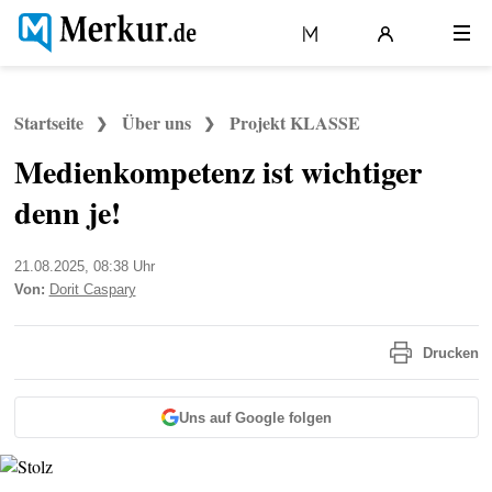
APP
Politik
Wirtschaft
Deutschland
Startseite
Über uns
Projekt KLASSE
Medienkompetenz ist wichtiger
Welt
Lokales
Bayern
denn je!
Stand:
21.08.2025, 08:38 Uhr
Von:
Dorit Caspary
Drucken
Uns auf Google folgen