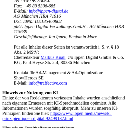
Tel.: +49 89 5306-0
Fax: +49 89 5306-685
E-Mail:
info@ippen-digital.de
AG München HRA 71916
USt.-IdNr.: DE185460802
phG: Ippen Digital Verwaltungs-GmbH - AG München HRB
115639
Geschäftsführung: Jan Ippen, Benjamin Marx
Für alle Inhalte dieser Seiten ist verantwortlich i. S. v. § 18
Abs. 2 MStV:
Chefredakteur
Markus Knall
, c/o Ippen Digital GmbH & Co.
KG, Paul-Heyse-Str. 2-4, 80336 München
Kontakt für Ad-Management & Ad-Optimization:
ShowHeroes SE
E-Mail:
info@traffective.com
Hinweis zur Nutzung von KI
Einige der von Redakteuren verfassten Inhalte wurden anschließend
nach eigenem Ermessen mit KI-Sprachmodellen optimiert. Alle
Informationen wurden sorgfältig überprüft. Mehr zu unseren KI-
Prinzipien finden Sie hier:
https://www.ippen.media/news/ki-
prinzipien-ippen-digital-92499187.html