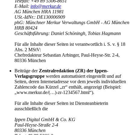
Telefax: +49 89 5306-8651
E-Mail:
info@merkur.de
AG München HRA 11981
USt.-IdNr.: DE130006909
phG: Münchner Merkur Verwaltungs GmbH - AG München
HRB 80424
Geschäftsführung: Daniel Schöningh, Tobias Hagmann
Für alle Inhalte dieser Seiten ist verantwortlich i. S. v. § 18
Abs. 2 MStV:
Chefredakteur Sebastian Arbinger, Paul-Heyse-Str. 2-4,
80336 München
Beiträge der
Zentralredaktion (ZR) der Ippen-
Verlagsgruppe
werden automatisiert eingestellt und auf
Seiten, deren Internetadresse vor dem jeweils individuellen
Zahlencode das Kürzel „zr“ enthält, angezeigt (Beispiel:
„www.merkur.de/(…)-zr-1234567.html“).
Für alle Inhalte dieser Seiten ist Diensteanbieterin
ausschließlich die
Ippen Digital GmbH & Co. KG
Paul-Heyse-Straße 2-4
80336 München