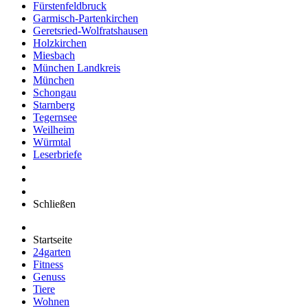
Fürstenfeldbruck
Garmisch-Partenkirchen
Geretsried-Wolfratshausen
Holzkirchen
Miesbach
München Landkreis
München
Schongau
Starnberg
Tegernsee
Weilheim
Würmtal
Leserbriefe
Schließen
Startseite
24garten
Fitness
Genuss
Tiere
Wohnen